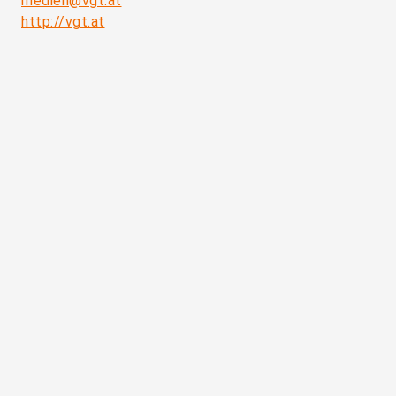
medien@vgt.at
http://vgt.at