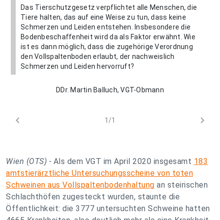
Das Tierschutzgesetz verpflichtet alle Menschen, die
Tiere halten, das auf eine Weise zu tun, dass keine
Schmerzen und Leiden entstehen. Insbesondere die
Bodenbeschaffenheit wird da als Faktor erwähnt. Wie
ist es dann möglich, dass die zugehörige Verordnung
den Vollspaltenboden erlaubt, der nachweislich
Schmerzen und Leiden hervorruft?
DDr. Martin Balluch, VGT-Obmann
chevron_left
chevron_right
1/1
Wien (OTS) -
Als dem VGT im April 2020 insgesamt
183
amtstierärztliche Untersuchungsscheine von toten
Schweinen aus Vollspaltenbodenhaltung
an steirischen
Schlachthöfen zugesteckt wurden, staunte die
Öffentlichkeit: die 3777 untersuchten Schweine hatten