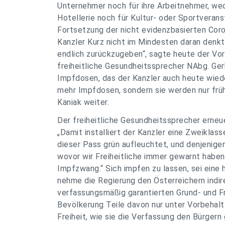
Unternehmer noch für ihre Arbeitnehmer, wed
Hotellerie noch für Kultur- oder Sportveranst
Fortsetzung der nicht evidenzbasierten Cor
Kanzler Kurz nicht im Mindesten daran denkt,
endlich zurückzugeben“, sagte heute der V
freiheitliche Gesundheitssprecher NAbg. Ger
Impfdosen, das der Kanzler auch heute wieder
mehr Impfdosen, sondern sie werden nur frühe
Kaniak weiter.
Der freiheitliche Gesundheitssprecher erneu
„Damit installiert der Kanzler eine Zweikla
dieser Pass grün aufleuchtet, und denjenigen
wovor wir Freiheitliche immer gewarnt hab
Impfzwang.“ Sich impfen zu lassen, sei eine
nehme die Regierung den Österreichern indi
verfassungsmäßig garantierten Grund- und F
Bevölkerung Teile davon nur unter Vorbehalt 
Freiheit, wie sie die Verfassung den Bürgern 