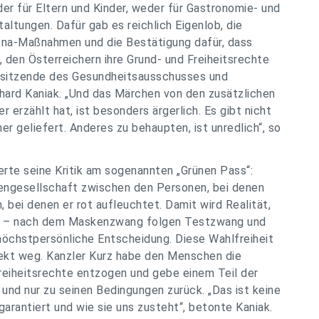
er für Eltern und Kinder, weder für Gastronomie- und
altungen. Dafür gab es reichlich Eigenlob, die
ona-Maßnahmen und die Bestätigung dafür, dass
 den Österreichern ihre Grund- und Freiheitsrechte
orsitzende des Gesundheitsausschusses und
hard Kaniak. „Und das Märchen von den zusätzlichen
 erzählt hat, ist besonders ärgerlich. Es gibt nicht
r geliefert. Anderes zu behaupten, ist unredlich“, so
erte seine Kritik am sogenannten „Grünen Pass“:
ssengesellschaft zwischen den Personen, bei denen
, bei denen er rot aufleuchtet. Damit wird Realität,
en – nach dem Maskenzwang folgen Testzwang und
 höchstpersönliche Entscheidung. Diese Wahlfreiheit
rekt weg. Kanzler Kurz habe den Menschen die
reiheitsrechte entzogen und gebe einem Teil der
und nur zu seinen Bedingungen zurück. „Das ist keine
garantiert und wie sie uns zusteht“, betonte Kaniak.