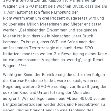
SPÖ-Parteivorsitzende, Klubobfrau Pamela Rendi-
Wagner. Die SPÖ macht seit Wochen Druck, dass die am
1. April automatisch fällige Erhöhung der
Richtwertmieten um drei Prozent ausgesetzt wird und
so über eine Million Mieterinnen und Mieter entlastet
werden. „Bei sinkenden Einkommen und steigenden
Mieten ist klar, dass viele Menschen unter Druck
kommen. Es ist gut, dass ÖVP und Grüne nach der
umfassenden Teststrategie nun auch diese SPÖ-
Initiative umsetzen wollen. Zur Bewältigung dieser Krise
ist ein gemeinsames Vorgehen notwendig“, sagt Rendi-
Wagner. ****
Wichtig im Sinne der Bevölkerung, die unter den Folgen
der Corona-Pandemie leidet, wäre es auch, wenn die
Regierung weitere SPÖ-Vorschläge zur Bewältigung der
sozialen Krise und Unterstützung der Menschen
aufgreift. „Wir schlagen eine neue Aktion 40.000 vor, um
Langzeitarbeitslosen wieder Jobs und Perspektiven zu
geben. Und es braucht endlich eine Erhöhung des