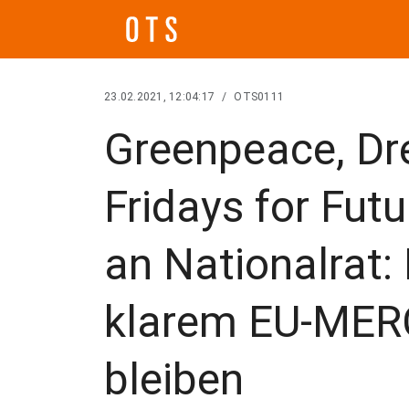
23.02.2021, 12:04:17
/
OTS0111
Greenpeace, Dre
Fridays for Fut
an Nationalrat:
klarem EU-MER
bleiben