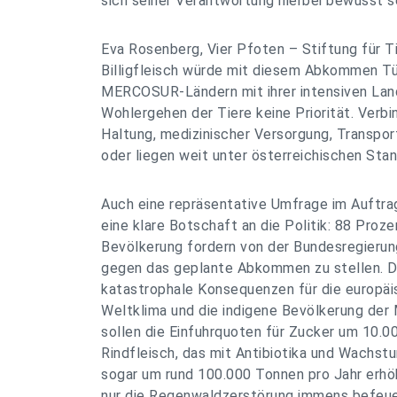
sich seiner Verantwortung hierbei bewusst se
Eva Rosenberg, Vier Pfoten – Stiftung für T
Billigfleisch würde mit diesem Abkommen Tü
MERCOSUR-Ländern mit ihrer intensiven Lan
Wohlergehen der Tiere keine Priorität. Verbi
Haltung, medizinischer Versorgung, Transpo
oder liegen weit unter österreichischen Stan
Auch eine repräsentative Umfrage im Auftr
eine klare Botschaft an die Politik: 88 Proz
Bevölkerung fordern von der Bundesregierung,
gegen das geplante Abkommen zu stellen. D
katastrophale Konsequenzen für die europäi
Weltklima und die indigene Bevölkerung d
sollen die Einfuhrquoten für Zucker um 10.00
Rindfleisch, das mit Antibiotika und Wach
sogar um rund 100.000 Tonnen pro Jahr erhö
nur die Regenwaldzerstörung immens befeuer