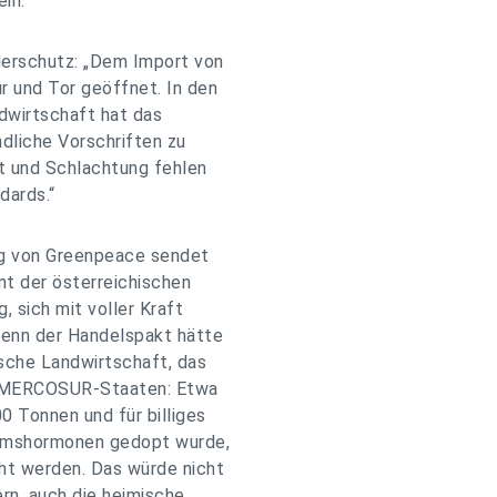
in.“
ierschutz: „Dem Import von
r und Tor geöffnet. In den
dwirtschaft hat das
ndliche Vorschriften zu
rt und Schlachtung fehlen
dards.“
ag von Greenpeace sendet
ent der österreichischen
 sich mit voller Kraft
enn der Handelspakt hätte
sche Landwirtschaft, das
er MERCOSUR-Staaten: Etwa
0 Tonnen und für billiges
stumshormonen gedopt wurde,
ht werden. Das würde nicht
n, auch die heimische