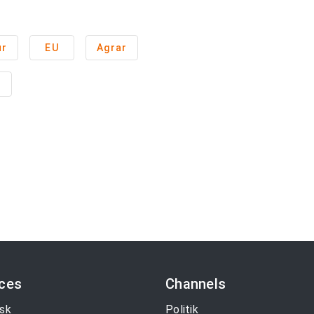
ur
EU
Agrar
n
ices
Channels
sk
Politik