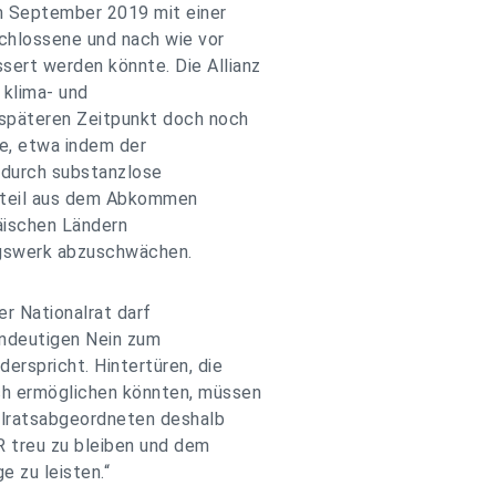
im September 2019 mit einer
chlossene und nach wie vor
rt werden könnte. Die Allianz
 klima- und
päteren Zeitpunkt doch noch
e, etwa indem der
durch substanzlose
steil aus dem Abkommen
äischen Ländern
gswerk abzuschwächen.
er Nationalrat darf
indeutigen Nein zum
spricht. Hintertüren, die
h ermöglichen könnten, müssen
alratsabgeordneten deshalb
 treu zu bleiben und dem
e zu leisten.“