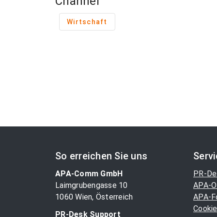
Channel
Wirtschaft
So erreichen Sie uns
Serv
APA-Comm GmbH
PR-De
Laimgrubengasse 10
APA-O
1060 Wien, Österreich
APA-F
Cookie
PR-Desk Support