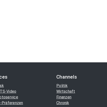
ices
Channels
sk
Politik
TS-Video
Wirtschaft
otoservice
Finanzen
-Präferenzen
Chronik