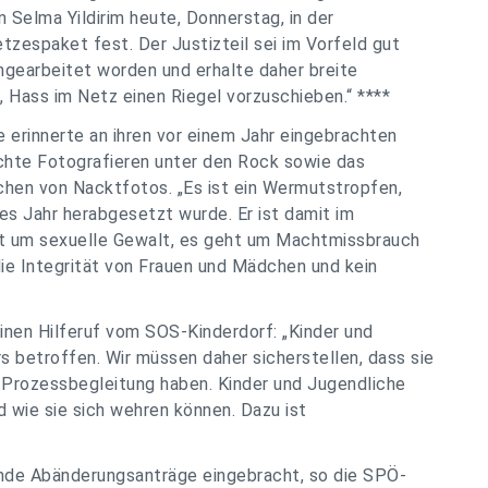
 Selma Yildirim heute, Donnerstag, in der
zespaket fest. Der Justizteil sei im Vorfeld gut
ingearbeitet worden und erhalte daher breite
 Hass im Netz einen Riegel vorzuschieben.“ ****
e erinnerte an ihren vor einem Jahr eingebrachten
schte Fotografieren unter den Rock sowie das
chen von Nacktfotos. „Es ist ein Wermutstropfen,
es Jahr herabgesetzt wurde. Er ist damit im
eht um sexuelle Gewalt, es geht um Machtmissbrauch
 die Integrität von Frauen und Mädchen und kein
 einen Hilferuf vom SOS-Kinderdorf: „Kinder und
 betroffen. Wir müssen daher sicherstellen, dass sie
Prozessbegleitung haben. Kinder und Jugendliche
 wie sie sich wehren können. Dazu ist
nde Abänderungsanträge eingebracht, so die SPÖ-