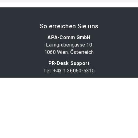
So erreichen Sie uns
APA-Comm GmbH
Laimgrubengasse 10
1060 Wien, Österreich
PR-Desk Support
Tel. +43 1 36060-5310
APA-Salesdesk
Tel. +43 1 36060-1234
comm@apa.at
Services
PR-Desk
APA-OTS-Video