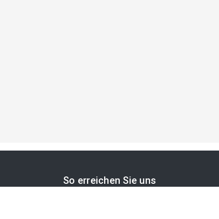
So erreichen Sie uns
APA-Comm GmbH
Laimgrubengasse 10