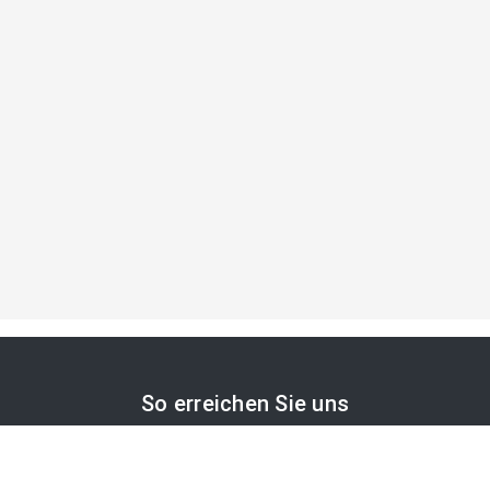
So erreichen Sie uns
APA-Comm GmbH
Laimgrubengasse 10