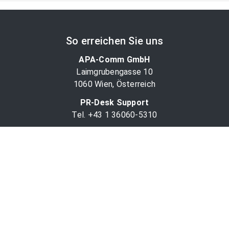
So erreichen Sie uns
APA-Comm GmbH
Laimgrubengasse 10
1060 Wien, Österreich
PR-Desk Support
Tel. +43 1 36060-5310
APA-Salesdesk
Tel. +43 1 36060-1234
comm@apa.at
Services
PR-Desk
APA-OTS-Video