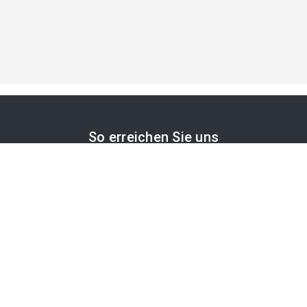
So erreichen Sie uns
APA-Comm GmbH
Laimgrubengasse 10
1060 Wien, Österreich
PR-Desk Support
Tel. +43 1 36060-5310
APA-Salesdesk
Tel. +43 1 36060-1234
comm@apa.at