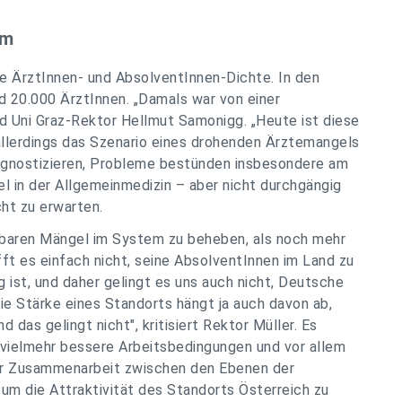
em
he ÄrztInnen- und AbsolventInnen-Dichte. In den
d 20.000 ÄrztInnen. „Damals war von einer
 Uni Graz-Rektor Hellmut Samonigg. „Heute ist diese
allerdings das Szenario eines drohenden Ärztemangels
 diagnostizieren, Probleme bestünden insbesondere am
l in der Allgemeinmedizin – aber nicht durchgängig
cht zu erwarten.
ennbaren Mängel im System zu beheben, als noch mehr
fft es einfach nicht, seine AbsolventInnen im Land zu
g ist, und daher gelingt es uns auch nicht, Deutsche
ie Stärke eines Standorts hängt ja auch davon ab,
das gelingt nicht", kritisiert Rektor Müller. Es
vielmehr bessere Arbeitsbedingungen und vor allem
er Zusammenarbeit zwischen den Ebenen der
m die Attraktivität des Standorts Österreich zu