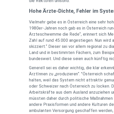
die Rektoren unisono.
Hohe Ärzte-Dichte, Fehler im Syst
Vielmehr gebe es in Österreich eine sehr ho
1980er-Jahren noch gab es in Österreich run
Ärzteschwemme die Rede“, erinnert sich Med
Zahl auf rund 45.000 angestiegen. Nun wird 
skizziert.“ Dieser sei vor allem regional zu
Land und in bestimmten Fächern, zum Beispie
bundesweit. Und diese seien auch künftig ni
Generell sei es daher wichtig, die klar erk
ÄrztInnen zu „produzieren“. "Österreich scha
halten, weil das System nicht attraktiv genu
oder Schweizer nach Österreich zu locken. D
Arbeitskräfte aus dem Ausland anzuziehen und 
müssten daher durch politische Maßnahmen 
andere Praxisformen und andere Kulturen d
ambulanten Versorgung geschaffen werden, u