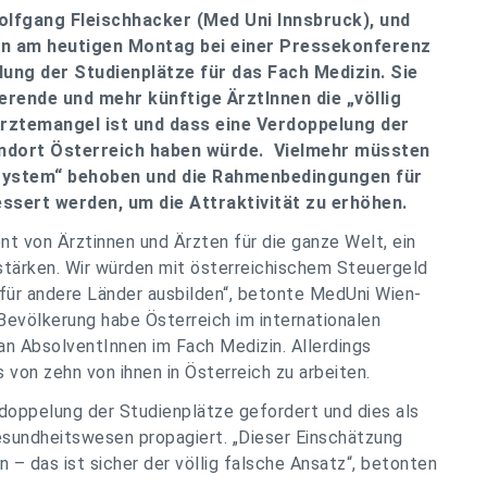
olfgang Fleischhacker (Med Uni Innsbruck), und
ten am heutigen Montag bei einer Pressekonferenz
lung der Studienplätze für das Fach Medizin. Sie
erende und mehr künftige ÄrztInnen die „völlig
Ärztemangel ist und dass eine Verdoppelung der
andort Österreich haben würde. Vielmehr müssten
 System“ behoben und die Rahmenbedingungen für
bessert werden, um die Attraktivität zu erhöhen.
nt von Ärztinnen und Ärzten für die ganze Welt, ein
stärken. Wir würden mit österreichischem Steuergeld
für andere Länder ausbilden“, betonte MedUni Wien-
Bevölkerung habe Österreich im internationalen
an AbsolventInnen im Fach Medizin. Allerdings
s von zehn von ihnen in Österreich zu arbeiten.
rdoppelung der Studienplätze gefordert und dies als
sundheitswesen propagiert. „Dieser Einschätzung
 – das ist sicher der völlig falsche Ansatz“, betonten