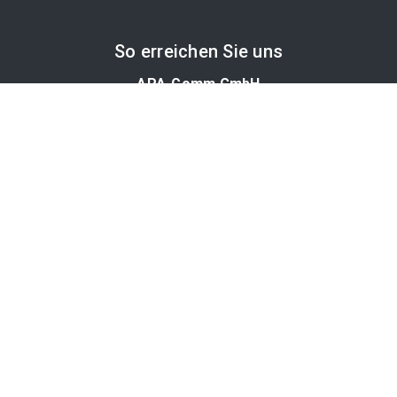
So erreichen Sie uns
APA-Comm GmbH
Laimgrubengasse 10
1060 Wien, Österreich
PR-Desk Support
Tel. +43 1 36060-5310
APA-Salesdesk
Tel. +43 1 36060-1234
comm@apa.at
Services
PR-Desk
APA-OTS-Video
APA-Fotoservice