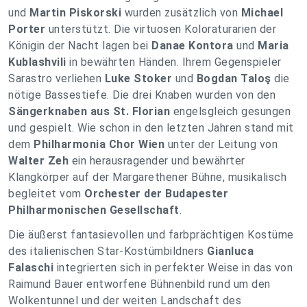
und
Martin Piskorski
wurden zusätzlich von
Michael
Porter
unterstützt. Die virtuosen Koloraturarien der
Königin der Nacht lagen bei
Danae Kontora
und
Maria
Kublashvili
in bewährten Händen. Ihrem Gegenspieler
Sarastro verliehen
Luke Stoker
und
Bogdan Taloş
die
nötige Bassestiefe. Die drei Knaben wurden von den
Sängerknaben aus St. Florian
engelsgleich gesungen
und gespielt. Wie schon in den letzten Jahren stand mit
dem
Philharmonia Chor Wien
unter der Leitung von
Walter Zeh
ein herausragender und bewährter
Klangkörper auf der Margarethener Bühne, musikalisch
begleitet vom
Orchester der Budapester
Philharmonischen Gesellschaft
.
Die äußerst fantasievollen und farbprächtigen Kostüme
des italienischen Star-Kostümbildners
Gianluca
Falaschi
integrierten sich in perfekter Weise in das von
Raimund Bauer entworfene Bühnenbild rund um den
Wolkentunnel und der weiten Landschaft des