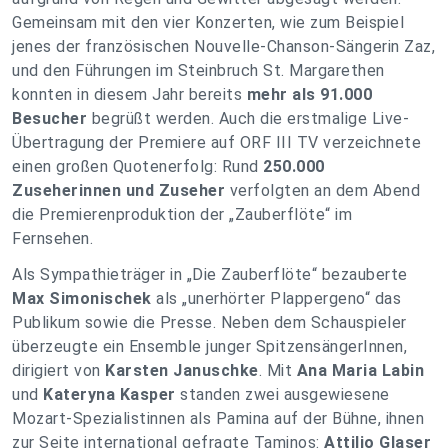
Gemeinsam mit den vier Konzerten, wie zum Beispiel
jenes der französischen Nouvelle-Chanson-Sängerin Zaz,
und den Führungen im Steinbruch St. Margarethen
konnten in diesem Jahr bereits
mehr als 91.000
Besucher
begrüßt werden. Auch die erstmalige Live-
Übertragung der Premiere auf ORF III TV verzeichnete
einen großen Quotenerfolg: Rund
250.000
Zuseherinnen und Zuseher
verfolgten an dem Abend
die Premierenproduktion der „Zauberflöte“ im
Fernsehen.
Als Sympathieträger in „Die Zauberflöte“ bezauberte
Max Simonischek
als „unerhörter Plappergeno“ das
Publikum sowie die Presse. Neben dem Schauspieler
überzeugte ein Ensemble junger SpitzensängerInnen,
dirigiert von
Karsten Januschke
. Mit
Ana Maria Labin
und
Kateryna Kasper
standen zwei ausgewiesene
Mozart-Spezialistinnen als Pamina auf der Bühne, ihnen
zur Seite international gefragte Taminos:
Attilio Glaser