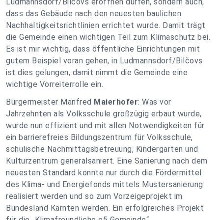
Ludmannsdorf/Bilčovs eröffnen dürfen, sondern auch,
dass das Gebäude nach den neuesten baulichen
Nachhaltigkeitsrichtlinien errichtet wurde. Damit trägt
die Gemeinde einen wichtigen Teil zum Klimaschutz bei.
Es ist mir wichtig, dass öffentliche Einrichtungen mit
gutem Beispiel voran gehen, in Ludmannsdorf/Bilčovs
ist dies gelungen, damit nimmt die Gemeinde eine
wichtige Vorreiterrolle ein.
Bürgermeister Manfred
Maierhofer
: Was vor
Jahrzehnten als Volksschule großzügig erbaut wurde,
wurde nun effizient und mit allen Notwendigkeiten für
ein barrierefreies Bildungszentrum für Volksschule,
schulische Nachmittagsbetreuung, Kindergarten und
Kulturzentrum generalsaniert. Eine Sanierung nach dem
neuesten Standard konnte nur durch die Fördermittel
des Klima- und Energiefonds mittels Mustersanierung
realisiert werden und so zum Vorzeigeprojekt im
Bundesland Kärnten werden. Ein erfolgreiches Projekt
für die „Klimafreundliche e5 Gemeinde“