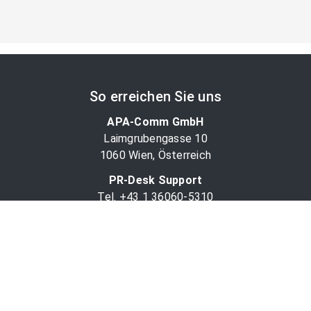
So erreichen Sie uns
APA-Comm GmbH
Laimgrubengasse 10
1060 Wien, Österreich
PR-Desk Support
Tel. +43 1 36060-5310
APA-Salesdesk
Tel. +43 1 36060-1234
comm@apa.at
Services