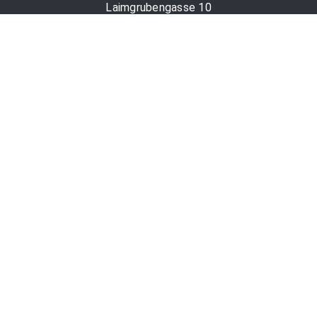
Laimgrubengasse 10
1060 Wien, Österreich
PR-Desk Support
Tel. +43 1 36060-5310
APA-Salesdesk
Tel. +43 1 36060-1234
comm@apa.at
Services
PR-Desk
APA-OTS-Video
APA-Fotoservice
Cookie-Präferenzen
OTS-App