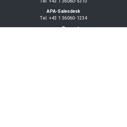
Tel. +43 1 36060-5310
APA-Salesdesk
Tel. +43 1 36060-1234
comm@apa.at
Services
PR-Desk
APA-OTS-Video
APA-Fotoservice
Cookie-Präferenzen
OTS-App