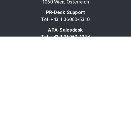
1060 Wien, Österreich
PR-Desk Support
Tel. +43 1 36060-5310
APA-Salesdesk
Tel. +43 1 36060-1234
comm@apa.at
Services
PR-Desk
APA-OTS-Video
APA-Fotoservice
Cookie-Präferenzen
OTS-App