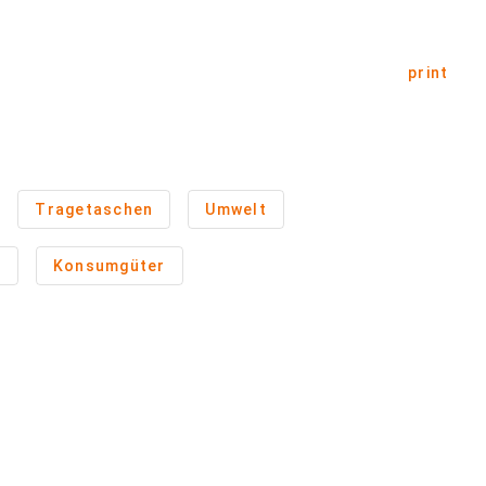
print
Tragetaschen
Umwelt
n
Konsumgüter