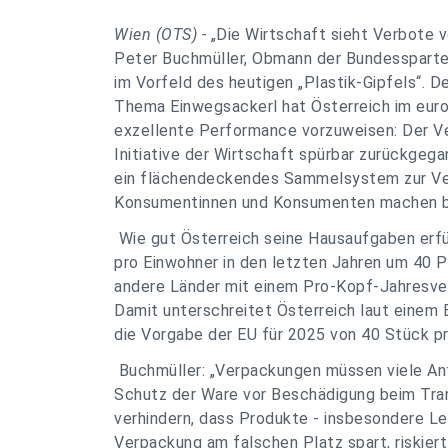
Wien (OTS) -
„Die Wirtschaft sieht Verbote 
Peter Buchmüller, Obmann der Bundessparte
im Vorfeld des heutigen „Plastik-Gipfels“. 
Thema Einwegsackerl hat Österreich im europ
exzellente Performance vorzuweisen: Der Ve
Initiative der Wirtschaft spürbar zurückgega
ein flächendeckendes Sammelsystem zur Ver
Konsumentinnen und Konsumenten machen be
Wie gut Österreich seine Hausaufgaben erfül
pro Einwohner in den letzten Jahren um 40 
andere Länder mit einem Pro-Kopf-Jahresver
Damit unterschreitet Österreich laut einem 
die Vorgabe der EU für 2025 von 40 Stück pr
Buchmüller: „Verpackungen müssen viele Anf
Schutz der Ware vor Beschädigung beim Tra
verhindern, dass Produkte - insbesondere Le
Verpackung am falschen Platz spart, riskie