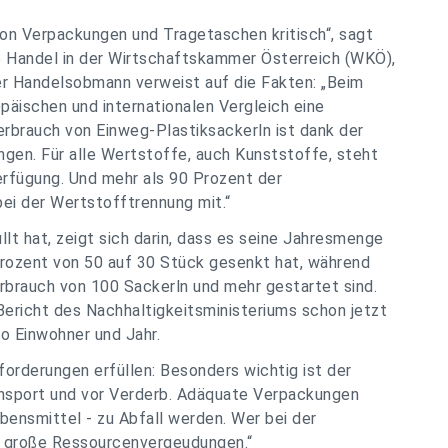
von Verpackungen und Tragetaschen kritisch“, sagt
 Handel in der Wirtschaftskammer Österreich (WKÖ),
Der Handelsobmann verweist auf die Fakten: „Beim
äischen und internationalen Vergleich eine
rbrauch von Einweg-Plastiksackerln ist dank der
ngen. Für alle Wertstoffe, auch Kunststoffe, steht
fügung. Und mehr als 90 Prozent der
i der Wertstofftrennung mit.“
lt hat, zeigt sich darin, dass es seine Jahresmenge
Prozent von 50 auf 30 Stück gesenkt hat, während
brauch von 100 Sackerln und mehr gestartet sind.
Bericht des Nachhaltigkeitsministeriums schon jetzt
o Einwohner und Jahr.
orderungen erfüllen: Besonders wichtig ist der
nsport und vor Verderb. Adäquate Verpackungen
bensmittel - zu Abfall werden. Wer bei der
rt große Ressourcenvergeudungen.“