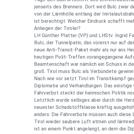
jenseits des Brenners. Dort wird Bulc zwar d
von der Lärmhölle entlang der Inntalautoba
ist berechtigt: Welcher Eindruck schafft meh
Anliegen der Tiroler?
LH Günther Platter (VP) und LHStv. Ingrid F
Bulc, der Tunnelpatin, das vorerst nur auf d
neue Anti-Transit-Paket mehr als nur ans H
heutigen Polit-Treffen vorangegangene Auf
Beamtenschaft war nämlich ein Schuss in de
groß. Tirol muss Bulc als Verbündete gewinn
Nach wie vor setzt Tirol im Transitkampf ge
Diplomatie und Verhandlungen. Das einstige
Fahrverbot steckt der heimischen Politik no
Letztlich wurde selbiges aber durch die He
neuester Schadstoffklasse kräftig ausgehöh
anders: Die Fahrverbote müssen auch diese
Tirol wieder saubere Luft atmen und lärmred
ist an einem Punkt angelangt, an dem die D