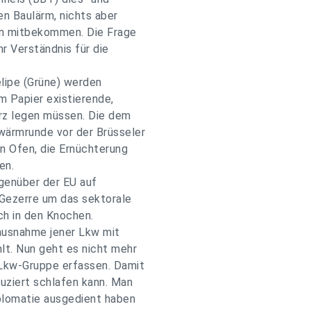
en Baulärm, nichts aber
hn mitbekommen. Die Frage
r Verständnis für die
elipe (Grüne) werden
em Papier existierende,
erz legen müssen. Die dem
wärmrunde vor der Brüsseler
n Ofen, die Ernüchterung
en.
genüber der EU auf
 Gezerre um das sektorale
ch in den Knochen.
rausnahme jener Lkw mit
lt. Nun geht es nicht mehr
 Lkw-Gruppe erfassen. Damit
uziert schlafen kann. Man
iplomatie ausgedient haben