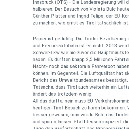
Innsbruck (OTS) - Die Landesregierung will 
halbieren. Der Besuch von Violeta Bulc heut
Günther Platter und Ingrid Felipe, der EU-Ko
zu machen, wie ernst es Tirol tatsächlich ist
Papier ist geduldig. Die Tiroler Bevölkerung 
und Brennerautobahn ist es nicht. 2018 werde
Schwer-Lkw wie nie zuvor die Hauptmautstel
haben. Es dürften knapp 2,5 Millionen Fahrt
Nacht- noch das sektorale Fahrverbot habe
können. Im Gegenteil. Die Luftqualität hat si
Bericht des Umweltbundesamtes bestätigt, 
Tatsache, dass Tirol auch weiterhin ein Luft
ändert das trotzdem wenig.
All das dürfte, nein muss EU-Verkehrskommis
heutigen Tirol-Besuch zu hören bekommen. W
besser gewesen, man würde Bulc das Tirole
und spüren lassen. Stattdessen inspiziert d
Tage den Baufortschritt des Brennerbasistu