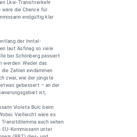
den Lkw-Transitverkehr
e wäre die Chance für
mmissarin endgültig klar
.
entlang der Inntal-
n laut Asfinag so viele
le bei Schönberg passiert
en werden. Weder das
n die Zahlen eindämmen
ch zwar, wie der jüngste
etwas gebessert – an der
sanierungsgebiet ist,
sarin Violeta Bulc beim
obei: Vielleicht wäre es
r Transitdilemma auch sehen
ie EU-Kommissarin unter
nnels (BBT) dies- und