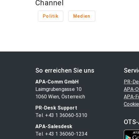
Channel
Politik
Medien
So erreichen Sie uns
Serv
APA-Comm GmbH
PR-De
Laimgrubengasse 10
APA-O
1060 Wien, Österreich
APA-F
Cookie
PR-Desk Support
Tel. +43 1 36060-5310
OTS-
APA-Salesdesk
Tel. +43 1 36060-1234