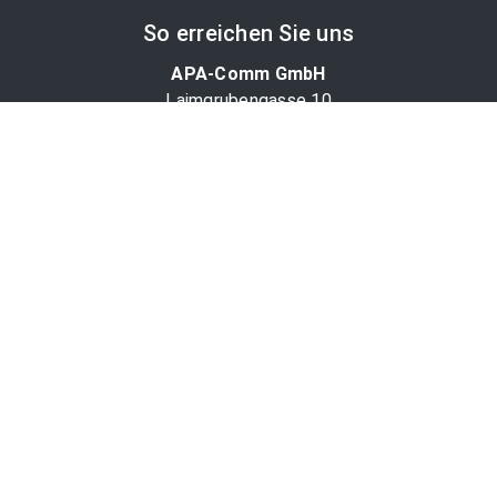
So erreichen Sie uns
APA-Comm GmbH
Laimgrubengasse 10
1060 Wien, Österreich
PR-Desk Support
Tel. +43 1 36060-5310
APA-Salesdesk
Tel. +43 1 36060-1234
comm@apa.at
Services
PR-Desk
APA-OTS-Video
APA-Fotoservice
Cookie-Präferenzen