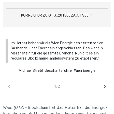
KORREKTUR ZU OTS_20180628_OTS0011
Im Herbst haben wir als Wien Energie den ersten realen
Gashandel über Enerchain abgeschlossen. Das war ein
Meilenstein für die gesamte Branche. Nun gilt es ein
reguläres Blockchain-Handelssystem zu etablieren.“
Michael Strebl, Geschäftsführer Wien Energie
chevron_left
chevron_right
1/2
Wien (OTS) -
Blockchain hat das Potential, die Energie-
Branche komplett zu verändern. Europaweit haben sich