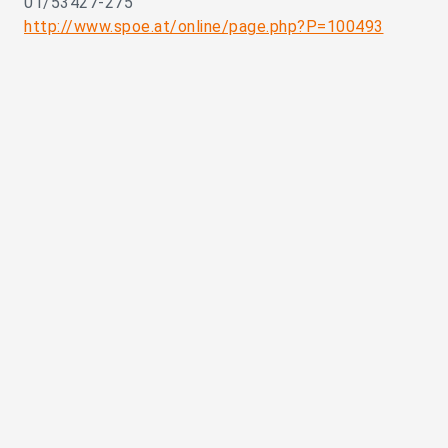
01/53427-275
http://www.spoe.at/online/page.php?P=100493