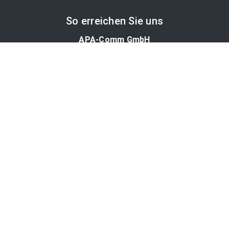
So erreichen Sie uns
APA-Comm GmbH
Laimgrubengasse 10
1060 Wien, Österreich
PR-Desk Support
Tel. +43 1 36060-5310
APA-Salesdesk
Tel. +43 1 36060-1234
comm@apa.at
Services
PR-Desk
APA-OTS-Video
APA-Fotoservice