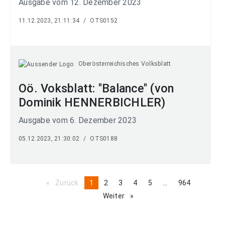
Ausgabe vom 12. Dezember 2023
11.12.2023, 21:11:34
/
OTS0152
Oberösterreichisches Volksblatt
Oö. Voksblatt: "Balance" (von
Dominik HENNERBICHLER)
Ausgabe vom 6. Dezember 2023
05.12.2023, 21:30:02
/
OTS0188
Zurück
page
You're
1
page
2
page
3
page
4
page
5
page
...
page
964
on
Weiter
page
page