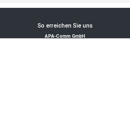
So erreichen Sie uns
APA-Comm GmbH
Laimgrubengasse 10
1060 Wien, Österreich
PR-Desk Support
Tel. +43 1 36060-5310
APA-Salesdesk
Tel. +43 1 36060-1234
comm@apa.at
Services
PR-Desk