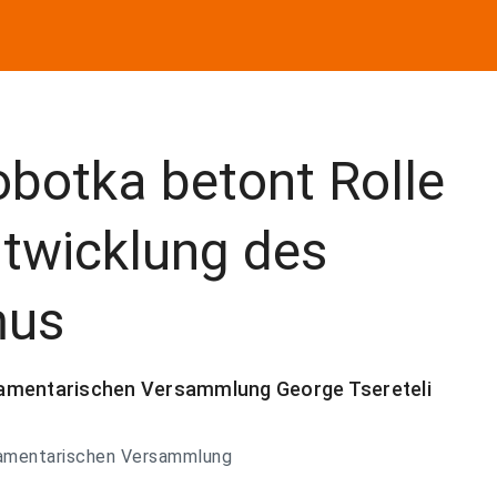
obotka betont Rolle
ntwicklung des
mus
lamentarischen Versammlung George Tsereteli
rlamentarischen Versammlung