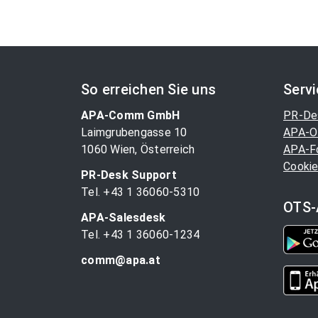
So erreichen Sie uns
Serv
APA-Comm GmbH
PR-De
Laimgrubengasse 10
APA-O
1060 Wien, Österreich
APA-F
Cookie
PR-Desk Support
Tel. +43 1 36060-5310
OTS-
APA-Salesdesk
Tel. +43 1 36060-1234
comm@apa.at