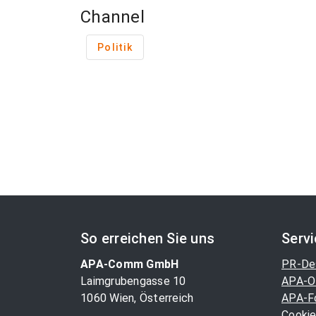
Channel
Politik
So erreichen Sie uns
Serv
APA-Comm GmbH
PR-De
Laimgrubengasse 10
APA-O
1060 Wien, Österreich
APA-F
Cookie