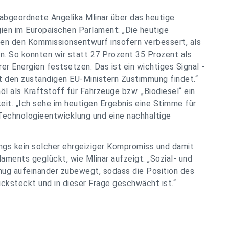
abgeordnete Angelika Mlinar über das heutige
en im Europäischen Parlament: „Die heutige
en den Kommissionsentwurf insofern verbessert, als
en. So konnten wir statt 27 Prozent 35 Prozent als
er Energien festsetzen. Das ist ein wichtiges Signal -
it den zuständigen EU-Ministern Zustimmung findet.“
l als Kraftstoff für Fahrzeuge bzw. „Biodiesel“ ein
eit. „Ich sehe im heutigen Ergebnis eine Stimme für
 Technologieentwicklung und eine nachhaltige
rdings kein solcher ehrgeiziger Kompromiss und damit
ments geglückt, wie Mlinar aufzeigt: „Sozial- und
nug aufeinander zubewegt, sodass die Position des
cksteckt und in dieser Frage geschwächt ist.“