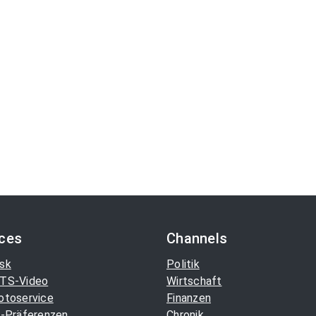
ices
Channels
sk
Politik
TS-Video
Wirtschaft
otoservice
Finanzen
-Präferenzen
Chronik