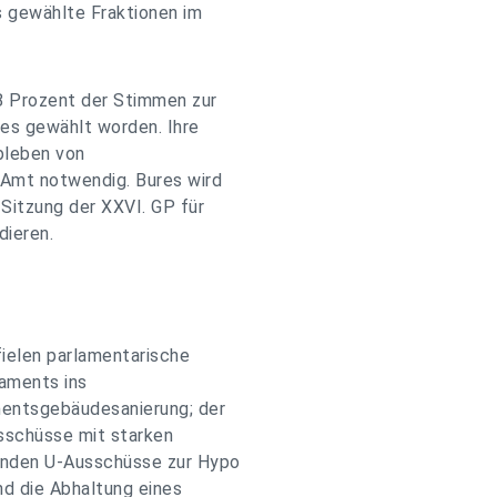
s gewählte Fraktionen im
8 Prozent der Stimmen zur
tes gewählt worden. Ihre
bleben von
 Amt notwendig. Bures wird
 Sitzung der XXVI. GP für
dieren.
 fielen parlamentarische
laments ins
mentsgebäudesanierung; der
sschüsse mit starken
renden U-Ausschüsse zur Hypo
nd die Abhaltung eines