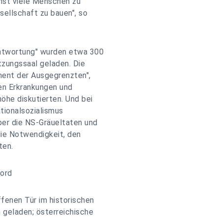
chst viele Menschen zu
sellschaft zu bauen", so
antwortung" wurden etwa 300
tzungssaal geladen. Die
ment der Ausgegrenzten",
en Erkrankungen und
he diskutierten. Und bei
tionalsozialismus
er die NS-Gräueltaten und
die Notwendigkeit, den
ten.
kord
fenen Tür im historischen
geladen; österreichische