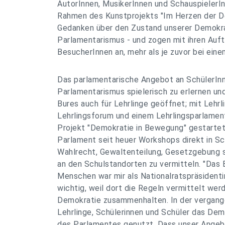
AutorInnen, MusikerInnen und SchauspielerI
Rahmen des Kunstprojekts "Im Herzen der Dem
Gedanken über den Zustand unserer Demokra
Parlamentarismus - und zogen mit ihren Auft
BesucherInnen an, mehr als je zuvor bei eine
Das parlamentarische Angebot an SchülerIn
Parlamentarismus spielerisch zu erlernen un
Bures auch für Lehrlinge geöffnet; mit Lehr
Lehrlingsforum und einem Lehrlingsparlamen
Projekt "Demokratie in Bewegung" gestartet
Parlament seit heuer Workshops direkt in Sc
Wahlrecht, Gewaltenteilung, Gesetzgebung 
an den Schulstandorten zu vermitteln. "Das 
Menschen war mir als Nationalratspräsident
wichtig, weil dort die Regeln vermittelt wer
Demokratie zusammenhalten. In der vergan
Lehrlinge, Schülerinnen und Schüler das De
des Parlamentes genutzt. Dass unser Angeb