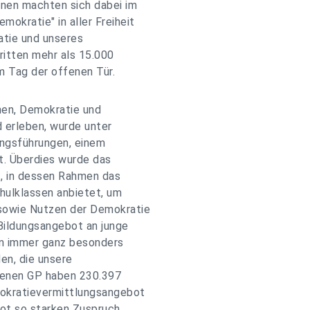
nnen machten sich dabei im
okratie" in aller Freiheit
tie und unseres
ritten mehr als 15.000
m Tag der offenen Tür.
nen, Demokratie und
d erleben, wurde unter
lingsführungen, einem
t. Überdies wurde das
, in dessen Rahmen das
hulklassen anbietet, um
sowie Nutzen der Demokratie
Bildungsangebot an junge
in immer ganz besonders
den, die unsere
genen GP haben 230.397
mokratievermittlungsangebot
ot so starken Zuspruch