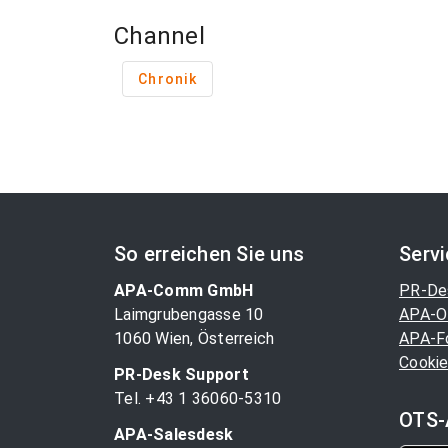
Channel
Chronik
So erreichen Sie uns
Serv
APA-Comm GmbH
PR-De
Laimgrubengasse 10
APA-O
1060 Wien, Österreich
APA-F
Cookie
PR-Desk Support
Tel. +43 1 36060-5310
OTS-
APA-Salesdesk