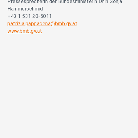
Pressesprecherin der Bundesministerin Dr.in Sonja
Hammerschmid
+43 1 531 20-5011
patrizia.pappacena@bmb.gv.at
www.bmb.gv.at