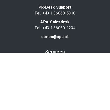
PR-Desk Support
Tel. +43 1 36060-5310
APA-Salesdesk
Tel. +43 1 36060-1234
comm@apa.at
Services
PR-Desk
APA-OTS-Video
APA-Fotoservice
Cookie-Präferenzen
OTS-App