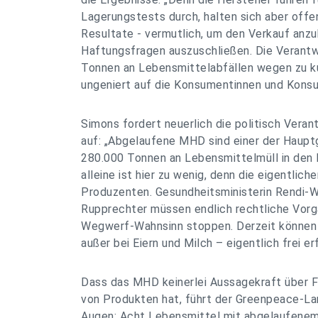
Lagerungstests durch, halten sich aber offen
Resultate - vermutlich, um den Verkauf anz
Haftungsfragen auszuschließen. Die Verantw
Tonnen an Lebensmittelabfällen wegen zu 
ungeniert auf die Konsumentinnen und Kons
Simons fordert neuerlich die politisch Vera
auf: „Abgelaufene MHD sind einer der Hauptgr
280.000 Tonnen an Lebensmittelmüll in den 
alleine ist hier zu wenig, denn die eigentlich
Produzenten. Gesundheitsministerin Rendi-
Rupprechter müssen endlich rechtliche Vor
Wegwerf-Wahnsinn stoppen. Derzeit können 
außer bei Eiern und Milch – eigentlich frei e
Dass das MHD keinerlei Aussagekraft über F
von Produkten hat, führt der Greenpeace-La
Augen: Acht Lebensmittel mit abgelaufene