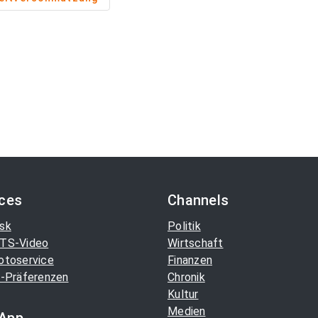
ices
Channels
sk
Politik
TS-Video
Wirtschaft
otoservice
Finanzen
-Präferenzen
Chronik
Kultur
Medien