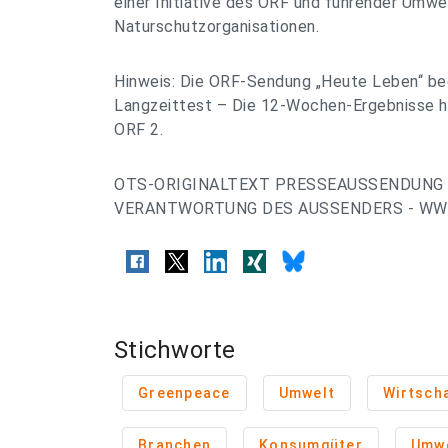
einer Initiative des ORF und führender Umwe
Naturschutzorganisationen.
Hinweis: Die ORF-Sendung „Heute Leben“ be
Langzeittest – Die 12-Wochen-Ergebnisse he
ORF 2.
OTS-ORIGINALTEXT PRESSEAUSSENDUNG 
VERANTWORTUNG DES AUSSENDERS - WWW
Stichworte
Greenpeace
Umwelt
Wirtsch
Branchen
Konsumgüter
Umwe