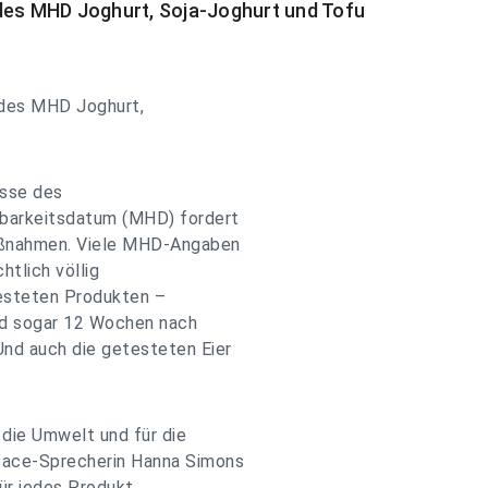
 des MHD Joghurt, Soja-Joghurt und Tofu
 des MHD Joghurt,
isse des
barkeitsdatum (MHD) fordert
aßnahmen. Viele MHD-Angaben
tlich völlig
etesteten Produkten –
ind sogar 12 Wochen nach
nd auch die getesteten Eier
 die Umwelt und für die
eace-Sprecherin Hanna Simons
für jedes Produkt