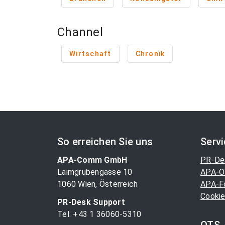
Channel
Wirtschaft
Chronik
So erreichen Sie uns
Serv
APA-Comm GmbH
PR-De
Laimgrubengasse 10
APA-O
1060 Wien, Österreich
APA-F
Cookie
PR-Desk Support
Tel. +43 1 36060-5310