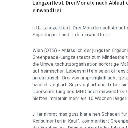
Langzeittest: Drei Monate nach Ablauf
einwandfrei
Utl.: Langzeittest: Drei Monate nach Ablauf
Soja-Joghurt und Tofu einwandfrei =
Wien (OTS) - Anlässlich der jüngsten Ergebn
Greenpeace-Langzeittests zum Mindesthalt
die Umweltschutzorganisation sofortige M
auf heimischen Lebensmitteln seien offensich
unrealistisch. Drei von ursprünglich acht g
nämlich Joghurt, Soja-Joghurt und Tofu - s
Überschreitung des MHD noch einwandfrei. U
hielten immerhin mehr als 10 Wochen länger.
„Hier nimmt man ganz klar einen Schaden für
Konsumenten in Kauf“, kommentiert Greenp
die Ergebnisse. „Denn die Hersteller führen 