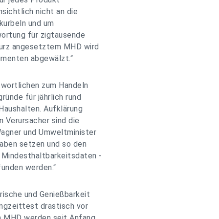
sichtlich nicht an die
ukurbeln und um
ortung für zigtausende
kurz angesetztem MHD wird
umenten abgewälzt.“
ntwortlichen zum Handeln
ünde für jährlich rund
Haushalten. Aufklärung
en Verursacher sind die
Wagner und Umweltminister
gaben setzen und so den
Mindesthaltbarkeitsdaten -
rfunden werden.“
rische und Genießbarkeit
ngzeittest drastisch vor
m MHD werden seit Anfang