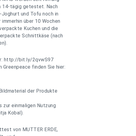
n 14-tägig getestet. Nach
-Joghurt und Tofu noch in
er immerhin über 10 Wochen
 verpackte Kuchen und die
verpackte Schnittkäse (nach
n).
r: http://bit.ly/2qvwS97
Greenpeace finden Sie hier:
Bildmaterial der Produkte
s zur einmaligen Nutzung
ja Kobal).
eittest von MUTTER ERDE,