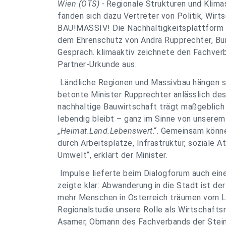
Wien (OTS) -
Regionale Strukturen und Klimas
fanden sich dazu Vertreter von Politik, Wir
BAU!MASSIV! Die Nachhaltigkeitsplattform d
dem Ehrenschutz von Andrä Rupprechter, Bu
Gespräch. klimaaktiv zeichnete den Fachverb
Partner-Urkunde aus.
Ländliche Regionen und Massivbau hängen s
betonte Minister Rupprechter anlässlich de
nachhaltige Bauwirtschaft trägt maßgeblich 
lebendig bleibt – ganz im Sinne von unsere
„
Heimat.Land.Lebenswert
.“. Gemeinsam könn
durch Arbeitsplätze, Infrastruktur, soziale 
Umwelt“, erklärt der Minister.
Impulse lieferte beim Dialogforum auch ein
zeigte klar: Abwanderung in die Stadt ist de
mehr Menschen in Österreich träumen vom 
Regionalstudie unsere Rolle als Wirtschafts
Asamer, Obmann des Fachverbands der Stein-