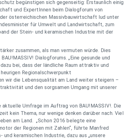
chutz begünstigen sich gegenseitig: Erstaunlich einig
tschaft und ExpertInnen beim Dialogforum von
er österreichischen Massivbauwirtschaft lud unter
ndesminister für Umwelt und Landwirtschaft, zum
and der Stein- und keramischen Industrie mit der
tärker zusammen, als man vermuten würde. Dies
s BAU!MASSIV! Dialogforums. „Eine gesunde und
dazu bei, dass der ländliche Raum attraktiv und
m heurigen Regionalschwerpunkt
en wir die Lebensqualität am Land weiter steigern –
Attraktivität und den sorgsamen Umgang mit unserer
e aktuelle Umfrage im Auftrag von BAU!MASSIV!. Die
rzeit kein Thema, nur wenige denken darüber nach. Viel
Leben am Land. „Schon 2016 belegte eine
motor der Regionen mit Zahlen“, führte Manfred
 und keramischen Industrie, dazu aus „unsere