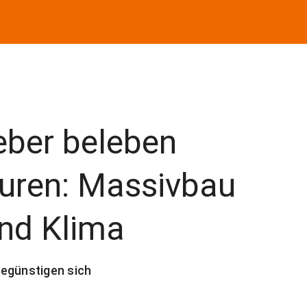
eber beleben
turen: Massivbau
und Klima
begünstigen sich