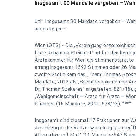
Insgesamt 90 Mandate vergeben – Wahlb
Utl.: Insgesamt 90 Mandate vergeben – Wahl
angestiegen =
Wien (OTS) - Die „Vereinigung österreichisch
Liste Johannes Steinhart“ ist bei den heutig
Ärztekammer für Wien als stimmenstärkste F
errang insgesamt 1592 Stimmen oder 26 Man
zweite Stelle kam das „Team Thomas Szeke
Mandate; 2012 als „Sozialdemokratische Ärz
Dr. Thomas Szekeres“ angetreten: 821/16), 
„Wahlgemeinschaft – Ärzte für Ärzte – Wien
Stimmen (15 Mandate; 2012: 674/13). ****
Insgesamt sind diesmal 17 Fraktionen zur W
den Einzug in die Vollversammlung geschafft
Alternative mit Mut“ (11 Mandate/647 Stimm