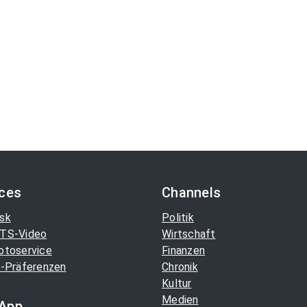
ices
Channels
sk
Politik
TS-Video
Wirtschaft
otoservice
Finanzen
-Präferenzen
Chronik
Kultur
Medien
App