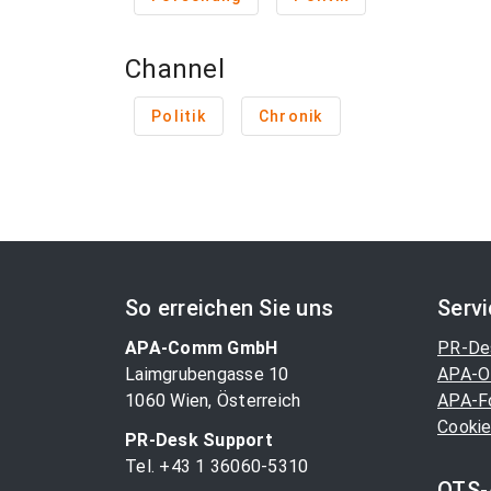
Channel
Politik
Chronik
So erreichen Sie uns
Serv
APA-Comm GmbH
PR-De
Laimgrubengasse 10
APA-O
1060 Wien, Österreich
APA-F
Cookie
PR-Desk Support
Tel. +43 1 36060-5310
OTS-