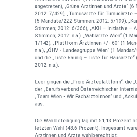
angetreten), „Grüne Ärztinnen und Ärzte“ (
2012: 7/429), „Turnusärzte für Turnusärzte –
(5 Mandate/222 Stimmen; 2012: 5/199), „K
Stimmen; 2012: 6/366), „AKH – Initiative – 
Stimmen; 2012: n.a.), „Wahlärzte Wien“ (1 
1/142), „Plattform ÄrztInnen +/- 60“ (1 Ma
n.a.), „ÖHV - Landesgruppe Wien“ (1 Mandat
und die „Liste Raunig – Liste für Hausärzte
2012: n.a.).
Leer gingen die „Freie Ärzteplattform“, die „
der „Berufsverband Österreichischer Internis
„Team Wien - Wir FachärzteInnen“ und „Äskul
aus.
Die Wahlbeteiligung lag mit 51,13 Prozent hö
letzten Wahl (48,6 Prozent). Insgesamt war
Ärztinnen und Ärzte wahlberechtigt.