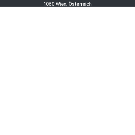
1060 Wien, Österreich
PR-Desk Support
Tel. +43 1 36060-5310
APA-Salesdesk
Tel. +43 1 36060-1234
comm@apa.at
Services
PR-Desk
APA-OTS-Video
APA-Fotoservice
Cookie-Präferenzen
OTS-App