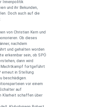
r Innenpolitik
ien und ihr Bekunden,
len. Doch auch auf die
.
hen von Christian Kern und
honorieren. Ob dieses
Jänner, nachdem
ührt und gehalten worden
lte erkennbar sein, ob SPÖ
rstehen, dann wird
er Machtkampf fortgeführt
 erneut in Stellung
zu beschädigen.
tionsparteien vor einem
Schalter auf
 Klarheit schaffen über
odell. Klubobmann Robert