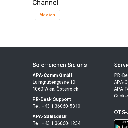
Channel
Medien
So erreichen Sie uns
Serv
APA-Comm GmbH
PR-De
Laimgrubengasse 10
APA-O
1060 Wien, Österreich
APA-F
Cookie
PR-Desk Support
Tel. +43 1 36060-5310
OTS-
APA-Salesdesk
Tel. +43 1 36060-1234