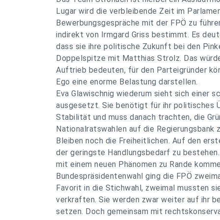
Lugar wird die verbleibende Zeit im Parlamen
Bewerbungsgespräche mit der FPÖ zu führen
indirekt von Irmgard Griss bestimmt. Es deute
dass sie ihre politische Zukunft bei den Pinke
Doppelspitze mit Matthias Strolz. Das würde
Auftrieb bedeuten, für den Parteigründer kön
Ego eine enorme Belastung darstellen.
Eva Glawischnig wiederum sieht sich einer 
ausgesetzt. Sie benötigt für ihr politische
Stabilität und muss danach trachten, die Gr
Nationalratswahlen auf die Regierungsbank z
Bleiben noch die Freiheitlichen. Auf den erst
der geringste Handlungsbedarf zu bestehen
mit einem neuen Phänomen zu Rande kommen
Bundespräsidentenwahl ging die FPÖ zweimal
Favorit in die Stichwahl, zweimal mussten si
verkraften. Sie werden zwar weiter auf ihr 
setzen. Doch gemeinsam mit rechtskonserv