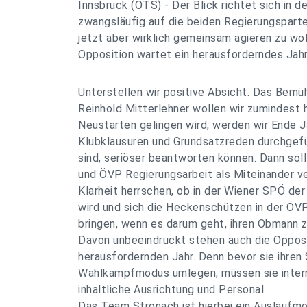
Innsbruck (OTS) - Der Blick richtet sich in de
zwangsläufig auf die beiden Regierungsparte
jetzt aber wirklich gemeinsam agieren zu wol
Opposition wartet ein herausforderndes Jahr
Unterstellen wir positive Absicht. Das Bemü
Reinhold Mitterlehner wollen wir zumindest 
Neustarten gelingen wird, werden wir Ende 
Klubklausuren und Grundsatzreden durchgef
sind, seriöser beantworten können. Dann sol
und ÖVP Regierungsarbeit als Miteinander ve
Klarheit herrschen, ob in der Wiener SPÖ d
wird und sich die Heckenschützen in der ÖVP
bringen, wenn es darum geht, ihren Obmann 
Davon unbeeindruckt stehen auch die Opposi
herausfordernden Jahr. Denn bevor sie ihren 
Wahlkampfmodus umlegen, müssen sie intern
inhaltliche Ausrichtung und Personal.
Das Team Stronach ist hierbei ein Auslaufm