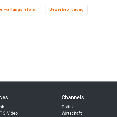
erwaltungsreform
Gewerbeordnung
ices
Channels
sk
Politik
TS-Video
Wirtschaft