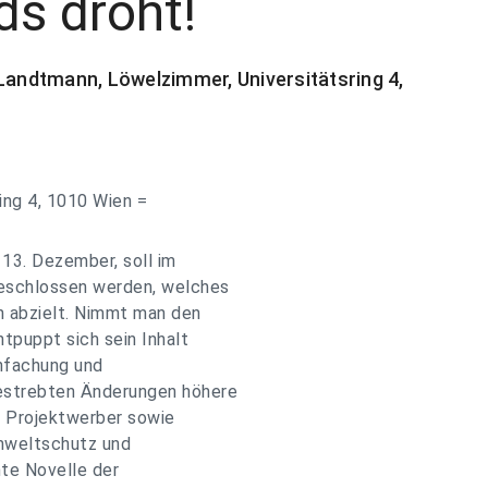
s droht!
 Landtmann, Löwelzimmer, Universitätsring 4,
ing 4, 1010 Wien =
3. Dezember, soll im
eschlossen werden, welches
n abzielt. Nimmt man den
ntpuppt sich sein Inhalt
infachung und
estrebten Änderungen höhere
e Projektwerber sowie
Umweltschutz und
nte Novelle der