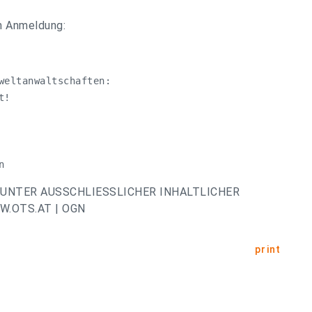
m Anmeldung:
weltanwaltschaften:

!

n
UNTER AUSSCHLIESSLICHER INHALTLICHER
.OTS.AT | OGN
print