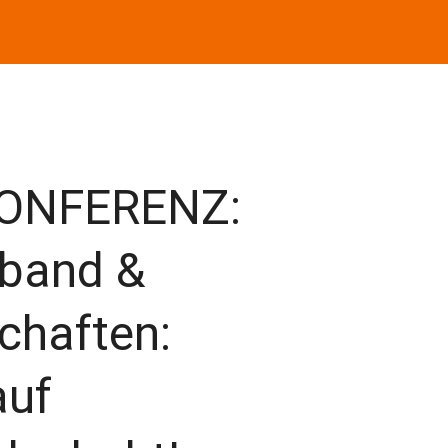
KONFERENZ:
band &
chaften:
auf