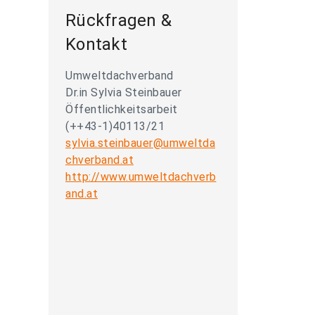
Rückfragen &
Kontakt
Umweltdachverband
Dr.in Sylvia Steinbauer
Öffentlichkeitsarbeit
(++43-1)40113/21
sylvia.steinbauer@umweltda
chverband.at
http://www.umweltdachverb
and.at