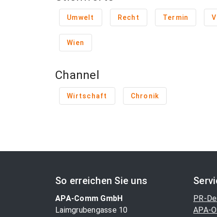
Umwelt
Recht
Termin
V
Wien
Channel
Wirtschaft
Chronik
So erreichen Sie uns
Serv
APA-Comm GmbH
PR-De
Laimgrubengasse 10
APA-O