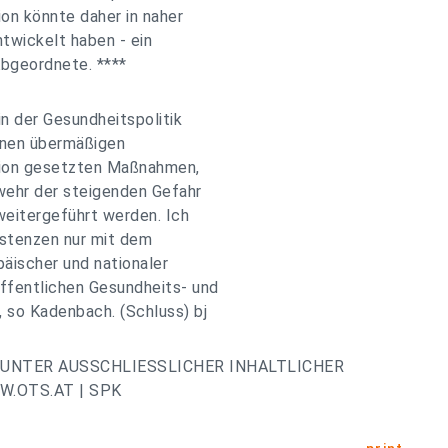
ion könnte daher in naher
ntwickelt haben - ein
Abgeordnete. ****
n der Gesundheitspolitik
inen übermäßigen
ssion gesetzten Maßnahmen,
wehr der steigenden Gefahr
weitergeführt werden. Ich
sistenzen nur mit dem
päischer und nationaler
ffentlichen Gesundheits- und
 so Kadenbach. (Schluss) bj
UNTER AUSSCHLIESSLICHER INHALTLICHER
.OTS.AT | SPK