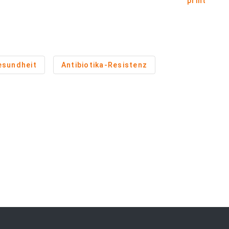
print
esundheit
Antibiotika-Resistenz