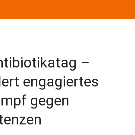
tibiotikatag –
ert engagiertes
ampf gegen
stenzen