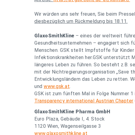
Wir würden uns sehr freuen, Sie beim Press
diesbezüglich um Rückmeldung bis 18.11.
GlaxoSmithKline
– eines der weltweit führ
Gesundheitsunternehmen – engagiert sich fü
Menschen. GSK stellt Impfstoffe für Kinde
Infektionskrankheiten her.GSK unterstützt M
längeres Leben zu führen. So besteht z.B. s
mit der Nichtregierungsorganisation „Save the 
Entwicklungsländern das Leben zu retten. W
und
www.gsk.at
.
GSK ist zum fünften Mal in Folge Nummer 1
Transparency international Austrian Chapter
GlaxoSmithKline Pharma GmbH
Euro Plaza, Gebäude I, 4. Stock
1120 Wien, Wagenseilgasse 3
www.glaxosmithkline.at