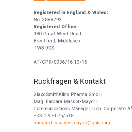
Registered in England & Wales:
No. 3888792
Registered Office:
980 Great West Road
Brentford, Middlesex
TW8 9GS
AT/CPR/0036/16;10/16
Rückfragen & Kontakt
GlaxoSmithKline Pharma GmbH
Mag. Barbara Masser-Mayerl
Communications Manager, Dep. Corporate Af
+43 1 970 75/518
barbara.b.masser-mayerl@gsk.com