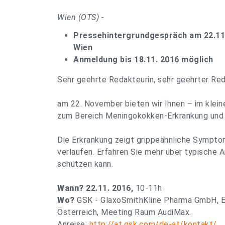
Wien (OTS) -
Pressehintergrundgespräch am 22.11
Wien
Anmeldung bis 18.11. 2016 möglich
Sehr geehrte Redakteurin, sehr geehrter Red
am 22. November bieten wir Ihnen – im klei
zum Bereich Meningokokken-Erkrankung und
Die Erkrankung zeigt grippeähnliche Symptom
verlaufen. Erfahren Sie mehr über typische A
schützen kann.
Wann?
22.11. 2016,
10-11h
Wo?
GSK - GlaxoSmithKline Pharma GmbH, Eu
Österreich, Meeting Raum AudiMax.
Anreise:
http://at.gsk.com/de-at/kontakt/