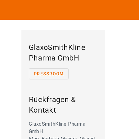
GlaxoSmithKline
Pharma GmbH
PRESSROOM
Rückfragen &
Kontakt
GlaxoSmithKline Pharma
GmbH
Mag. Barbara Masser-Mayerl