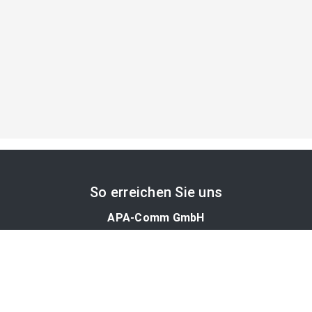
So erreichen Sie uns
APA-Comm GmbH
Laimgrubengasse 10
1060 Wien, Österreich
PR-Desk Support
Tel. +43 1 36060-5310