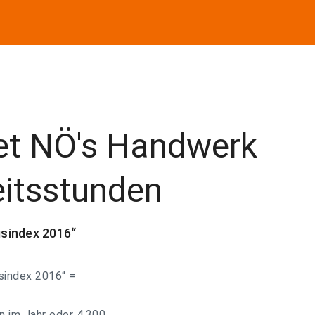
tet NÖ's Handwerk
eitsstunden
sindex 2016“
sindex 2016“ =
n im Jahr oder 4.300