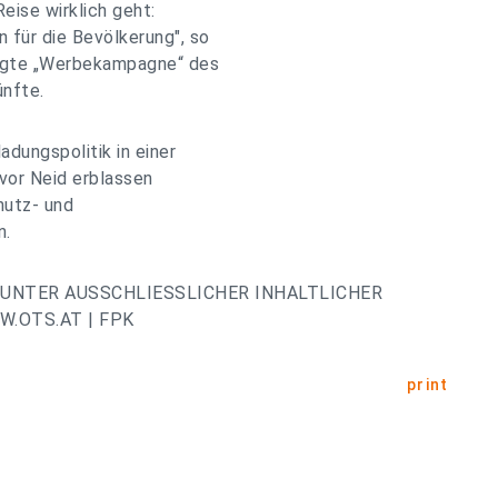
Reise wirklich geht:
 für die Bevölkerung", so
digte „Werbekampagne“ des
ünfte.
adungspolitik in einer
 vor Neid erblassen
hutz- und
n.
UNTER AUSSCHLIESSLICHER INHALTLICHER
.OTS.AT | FPK
print