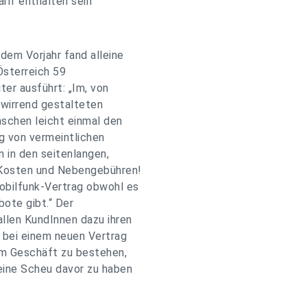
rif enthalten sein
dem Vorjahr fand alleine
Österreich 59
ter ausführt: „Im, von
rwirrend gestalteten
nschen leicht einmal den
g von vermeintlichen
in den seitenlangen,
 Kosten und Nebengebühren!
Mobilfunk-Vertrag obwohl es
bote gibt.“ Der
len KundInnen dazu ihren
 bei einem neuen Vertrag
 im Geschäft zu bestehen,
eine Scheu davor zu haben