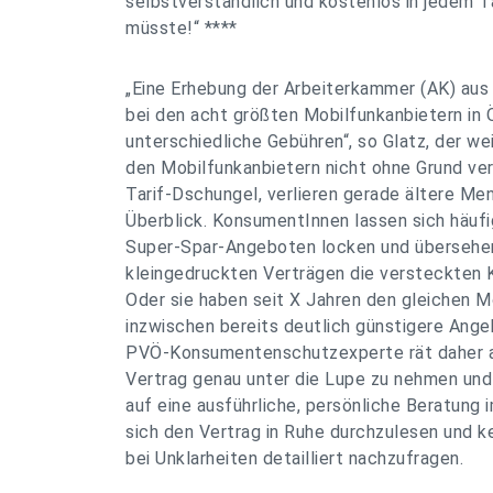
selbstverständlich und kostenlos in jedem Ta
müsste!“ ****
„Eine Erhebung der Arbeiterkammer (AK) aus 
bei den acht größten Mobilfunkanbietern in 
unterschiedliche Gebühren“, so Glatz, der wei
den Mobilfunkanbietern nicht ohne Grund ve
Tarif-Dschungel, verlieren gerade ältere Me
Überblick. KonsumentInnen lassen sich häufi
Super-Spar-Angeboten locken und übersehen 
kleingedruckten Verträgen die versteckten
Oder sie haben seit X Jahren den gleichen 
inzwischen bereits deutlich günstigere Ange
PVÖ-Konsumentenschutzexperte rät daher al
Vertrag genau unter die Lupe zu nehmen und
auf eine ausführliche, persönliche Beratung
sich den Vertrag in Ruhe durchzulesen und k
bei Unklarheiten detailliert nachzufragen.