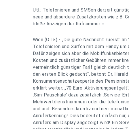
Utl.: Telefonieren und SMSen derzeit günstig
neue und absurdere Zusatzkosten wie z.B. G
bloße Anzeigen der Rufnummer =
Wien (OTS) - „Die gute Nachricht zuerst: Im 
Telefonieren und Surfen mit dem Handy um bi
Dafür zeigen sich aber die Mobilfunkanbiete
Kosten und zusätzlicher Gebühren immer krea
vermeintlich günstiger Tarif gleich deutlich t
den ersten Blick gedacht“, betont Dr. Harald 
Konsumentenschutzexperte des Pensioniste
erklärt weiter: „70 Euro ‚Aktivierungsentgelt‘
‚Sim-Pauschale‘ dazu zusätzlich ‚Service-Ent
Mehrwertdienstnummern oder die telefonis
und und. Besonders kreativ und neu: monatli
Anruferkennung! Dies bedeutet einfach nur,
Anrufers am Display angezeigt wird! Ein Servi