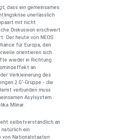
gt, dass ein gemeinsames
tlingskrise unerlässlich
epaart mit nicht
iche Diskussion erschwert
rt. Der heute von NEOS
Chance für Europa, den
weile orientieren sich
fte wieder in Richtung
Dominoeffekt an
 der Verkleinerung des
ngen 2.0‘-Gruppe - die
Damit verbunden muss
emeinsamen Asylsystem
ika Mlinar.
geht selbstverständlich an
 natürlich ein
 von Nationalstaaten