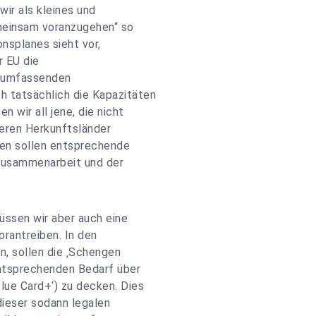
wir als kleines und
emeinsam voranzugehen“ so
onsplanes sieht vor,
r EU die
n umfassenden
 tatsächlich die Kapazitäten
 wir all jene, die nicht
cheren Herkunftsländer
aten sollen entsprechende
zusammenarbeit und der
üssen wir aber auch eine
rantreiben. In den
, sollen die ‚Schengen
entsprechenden Bedarf über
ue Card+‘) zu decken. Dies
dieser sodann legalen