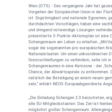
Wien (OTS) - Das vergangene Jahr hat gezei
Vorgehen der Europäischen Union in der Flüch
ist. Engstirnigkeit und nationale Egoismen, g
durchdachten Vorschlägen, haben eine sachl
und dringend notwendige Lösungen verhinde
präsentierte 5-Punkte-Aktionsplan ist eine 
Schengenraum am Leben zu erhalten. „Mittler
sogar die sogenannten pro-europäischen Krä
Nationalstaaten. Um einen unkoordinierten 
Grenzschließungen zu verhindern, sehe ich in
Schengenraumes in eine Kernzone - der ‚Sche
Chance, der Abwärtsspirale zu entkommen. 
natürlich die Beteiligung an einem neuen g
sein,“ erklärt NEOS-Europaabgeordnete Angel
„Die Einladung Schengen 2.0 beizutreten, er
alle EU-Mitgliedsstaaten. Das Ziel ist hierbei
möglichst großer Schengenraum. Alleingänge