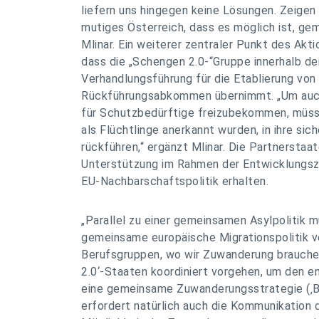
liefern uns hingegen keine Lösungen. Zeigen 
mutiges Österreich, dass es möglich ist, g
Mlinar. Ein weiterer zentraler Punkt des Akti
dass die „Schengen 2.0-“Gruppe innerhalb de
Verhandlungsführung für die Etablierung vo
Rückführungsabkommen übernimmt. „Um auch
für Schutzbedürftige freizubekommen, müssen
als Flüchtlinge anerkannt wurden, in ihre si
rückführen,“ ergänzt Mlinar. Die Partnersta
Unterstützung im Rahmen der Entwicklungs
EU-Nachbarschaftspolitik erhalten.
„Parallel zu einer gemeinsamen Asylpolitik m
gemeinsame europäische Migrationspolitik vo
Berufsgruppen, wo wir Zuwanderung brauchen
2.0‘-Staaten koordiniert vorgehen, um den 
eine gemeinsame Zuwanderungsstrategie (‚Bl
erfordert natürlich auch die Kommunikation 