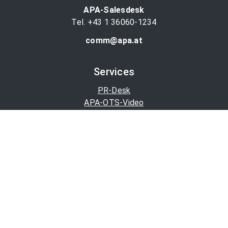
APA-Salesdesk
Tel. +43 1 36060-1234
comm@apa.at
Services
PR-Desk
APA-OTS-Video
APA-Fotoservice
Cookie-Präferenzen
OTS-App