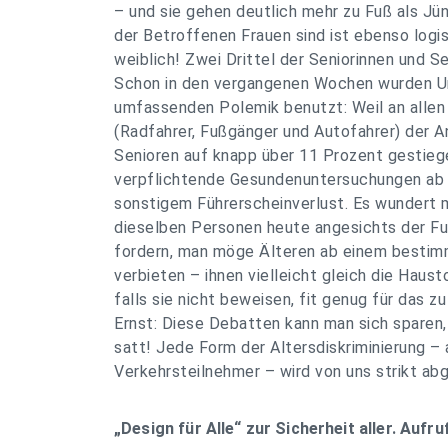
– und sie gehen deutlich mehr zu Fuß als Jün
der Betroffenen Frauen sind ist ebenso logis
weiblich! Zwei Drittel der Seniorinnen und S
Schon in den vergangenen Wochen wurden Unf
umfassenden Polemik benutzt: Weil an allen
(Radfahrer, Fußgänger und Autofahrer) der An
Senioren auf knapp über 11 Prozent gestieg
verpflichtende Gesundenuntersuchungen ab
sonstigem Führerscheinverlust. Es wundert m
dieselben Personen heute angesichts der Fu
fordern, man möge Älteren ab einem bestim
verbieten – ihnen vielleicht gleich die Haus
falls sie nicht beweisen, fit genug für das z
Ernst: Diese Debatten kann man sich sparen,
satt! Jede Form der Altersdiskriminierung – 
Verkehrsteilnehmer – wird von uns strikt abg
„Design für Alle“ zur Sicherheit aller. Aufru