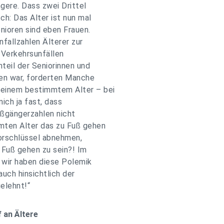
gere. Dass zwei Drittel
ch: Das Alter ist nun mal
enioren sind eben Frauen.
allzahlen Älterer zur
 Verkehrsunfällen
teil der Seniorinnen und
en war, forderten Manche
 einem bestimmtem Alter – bei
ich ja fast, dass
ßgängerzahlen nicht
mten Alter das zu Fuß gehen
torschlüssel abnehmen,
u Fuß gehen zu sein?! Im
 wir haben diese Polemik
auch hinsichtlich der
elehnt!“
f an Ältere