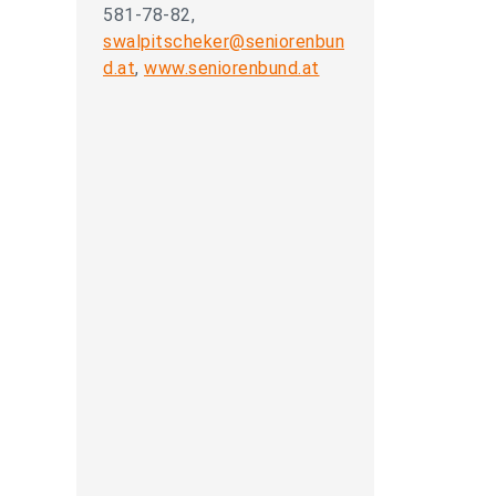
581-78-82,
swalpitscheker@seniorenbun
d.at
,
www.seniorenbund.at