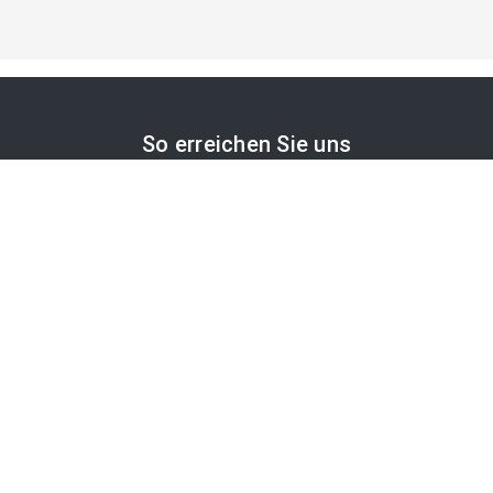
So erreichen Sie uns
APA-Comm GmbH
Laimgrubengasse 10
1060 Wien, Österreich
PR-Desk Support
Tel. +43 1 36060-5310
APA-Salesdesk
Tel. +43 1 36060-1234
comm@apa.at
Services