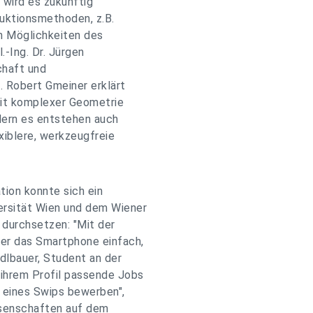
 wird es zukünftig
duktionsmethoden, z.B.
en Möglichkeiten des
.-Ing. Dr. Jürgen
chaft und
. Robert Gmeiner erklärt
mit komplexer Geometrie
ndern es entstehen auch
xiblere, werkzeugfreie
ation konnte sich ein
ersität Wien und dem Wiener
 durchsetzen: "Mit der
r das Smartphone einfach,
Edlbauer, Student an der
 ihrem Profil passende Jobs
s eines Swips bewerben",
ssenschaften auf dem