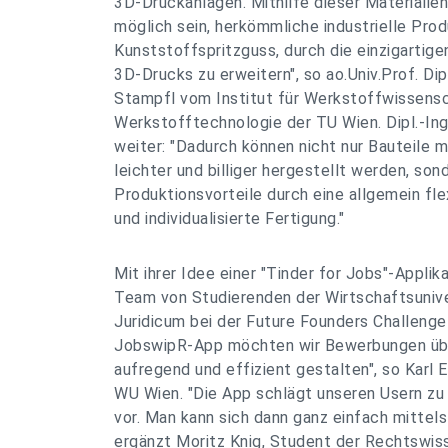
3D-Druckanlagen. Mithilfe dieser Materialien
möglich sein, herkömmliche industrielle Pro
Kunststoffspritzguss, durch die einzigartig
3D-Drucks zu erweitern", so ao.Univ.Prof. Dipl
Stampfl vom Institut für Werkstoffwissens
Werkstofftechnologie der TU Wien. Dipl.-Ing
weiter: "Dadurch können nicht nur Bauteile 
leichter und billiger hergestellt werden, so
Produktionsvorteile durch eine allgemein fle
und individualisierte Fertigung."
Mit ihrer Idee einer "Tinder for Jobs"-Applik
Team von Studierenden der Wirtschaftsuniv
Juridicum bei der Future Founders Challenge
JobswipR-App möchten wir Bewerbungen übe
aufregend und effizient gestalten", so Karl 
WU Wien. "Die App schlägt unseren Usern zu
vor. Man kann sich dann ganz einfach mittel
ergänzt Moritz Knig, Student der Rechtswi