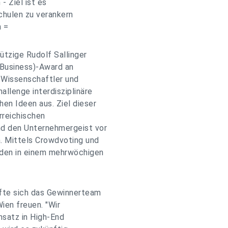
- Ziel ist es
chulen zu verankern
n =
tzige Rudolf Sallinger
Business)-Award an
 Wissenschaftler und
llenge interdisziplinäre
en Ideen aus. Ziel dieser
erreichischen
nd den Unternehmergeist vor
. Mittels Crowdvoting und
rden in einem mehrwöchigen
fte sich das Gewinnerteam
ien freuen. "Wir
nsatz in High-End